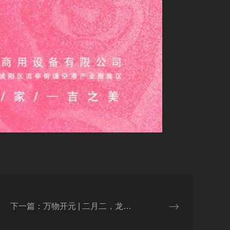
下一篇：万物开元 | 二月二，龙抬头，金鳞破浪青云游！