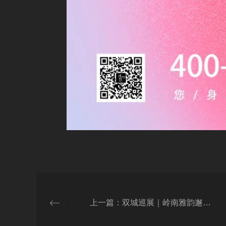
上一篇：双城巡展｜岭南雅韵邂逅晋商风骨，吉之美水墨蓝直饮机3月燃动南北！